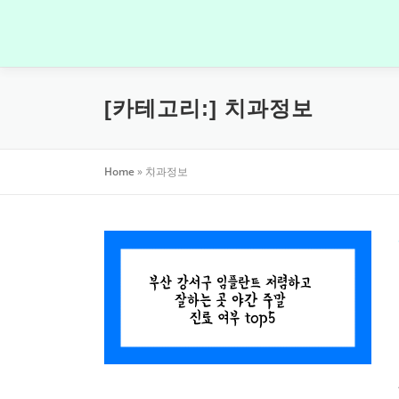
내
용
으
로
바
[카테고리:]
치과정보
로
가
기
Home
»
치과정보