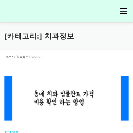
내
용
메뉴
으
로
바
치과정보
[카테고리:]
치과정보
로
가
기
Home
»
치과정보
»
페이지 2
치과정보