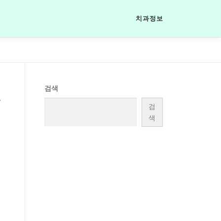
치과정보
료
검색
검
색