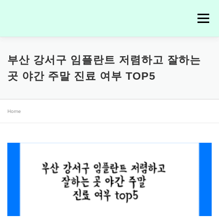
내
용
메뉴
으
로
바
치과정보
부산 강서구 임플란트 저렴하고 잘하는
로
가
곳 야간 주말 진료 여부 TOP5
기
Home